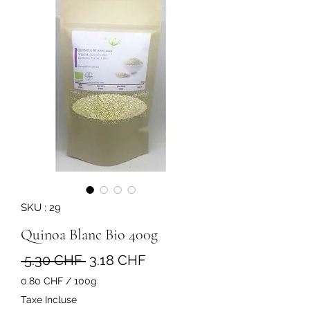
SKU : 29
Quinoa Blanc Bio 400g
Prix
Prix
 5.30 CHF 
3.18 CHF
original
promotionnel
0.80 CHF
/
100g
0.80 CHF
Taxe Incluse
pour