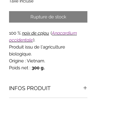
Taxe Incluse
pour
100
Grammes
Rupture de stock
100 %
noix de cajou
(
Anacardium
occidentale
).
Produit issu de l'agriculture
biologique.
Origine : Vietnam.
Poids net :
300 g.
INFOS PRODUIT
Les noix de cajou, riches en acides
Conseils d'utilisation
gras mono et polyinsaturés.
- Biologique.
Délicieuses crues ou légèrement
- Végétalien, végane.
Valeurs Nutritionnelles
salées, on peut les consommer en
- Qualité crue.
accompagnement des céréales du
- Sans produits laitiers.