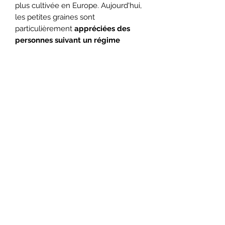
plus cultivée en Europe. Aujourd'hui,
les petites graines sont
particulièrement
appréciées des
personnes suivant un régime
alimentaire végétarien ou vegan
.
Grâce à leur richesse en fer,
potassium, magnésium, zinc, cuivre
et manganèse, les graines de
chanvre contribuent également à
une meilleure récupération après
l'effort en stimulant la régénération
musculaire et en évitant l'apparition
de crampes ou d'inflammations.
Infos: